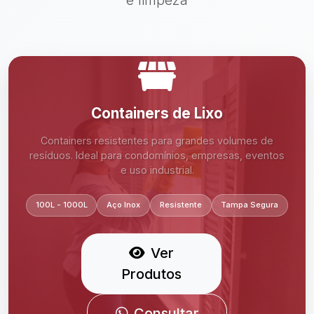
Containers de Lixo
Containers resistentes para grandes volumes de
resíduos. Ideal para condomínios, empresas, eventos
Consultar no WhatsApp
e uso industrial.
100L - 1000L
Aço Inox
Resistente
Tampa Segura
Ver
Produtos
Consultar