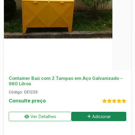
Consultar no WhatsApp
Container Baú com 2 Tampas em Aço Galvanizado -
960 Litros
Código: DE1229
Consulte preço
Ver Detalhes
Adicionar